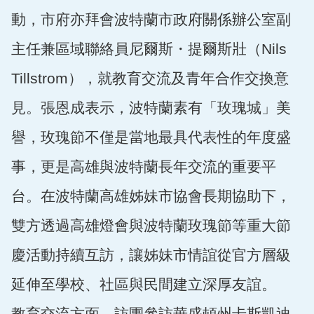
動，市府亦拜會波特蘭市政府關係辦公室副
主任兼區域聯絡員尼爾斯・提爾斯壯（Nils
Tillstrom），就教育交流及青年合作交換意
見。張恩成表示，波特蘭素有「玫瑰城」美
譽，玫瑰節不僅是當地最具代表性的年度盛
事，更是高雄與波特蘭長年交流的重要平
台。在波特蘭高雄姊妹市協會長期協助下，
雙方透過高雄燈會與波特蘭玫瑰節等重大節
慶活動持續互訪，讓姊妹市情誼從官方層級
延伸至學校、社區與民間建立深厚友誼。
教育交流方面，訪團參訪華盛頓州卡斯凱迪