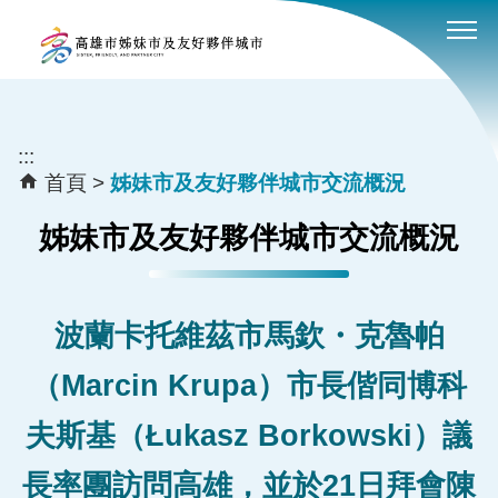
:::
跳到主要內容區塊
:::
首頁
姊妹市及友好夥伴城市交流概況
姊妹市及友好夥伴城市交流概況
波蘭卡托維茲市馬欽・克魯帕
（Marcin Krupa）市長偕同博科
夫斯基（Łukasz Borkowski）議
長率團訪問高雄，並於21日拜會陳