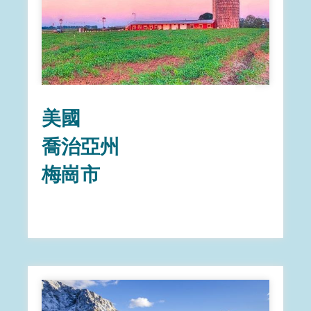
美國
喬治亞州
梅崗市