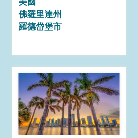
美國
佛羅里達州
羅德岱堡市