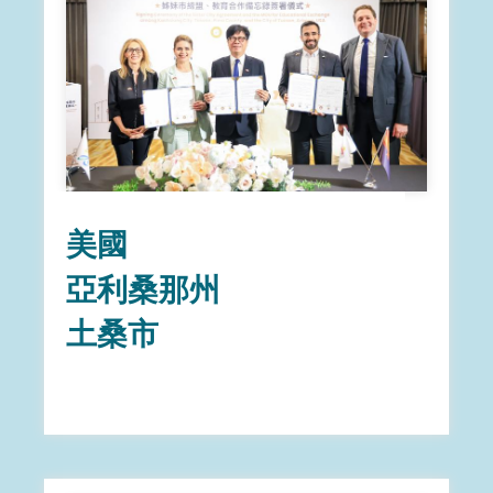
美國
亞利桑那州
土桑市