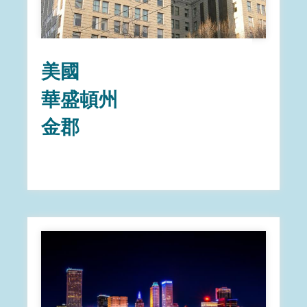
美國
華盛頓州
金郡